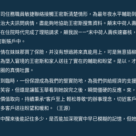
公司任務職員敏捷聯絡接觸王密斯清楚情形，為最年夜水平輔助
主治大夫訊問病情，盡能夠地協助王密斯搜集資料。顛末中荷人
在住院時代完成了理賠請求，顛我說——”末中荷人壽疾速審核
密斯賬戶中。
人情在妹妹那買了保險，并沒有想過將來真能用上，可是無意插
，為墮入窘境的王密斯和家人送往了實在的輔助和盼望。是以，
侶圈的真情吐露。
險到臨時，一份保證成為我們的堅實防地，為我們供給經濟的支
的笑容，但還是讓藍玉華看到她說完之後，瞬間僵硬的反應。來
價值取向，持續秉承“客戶至上 輕松尊敬”的辦事理念，切近客
更多客戶送往盼望和暖和。（王源）
夢中醒來後能記住多少，是否能加深現實中早已模糊的記憶，但