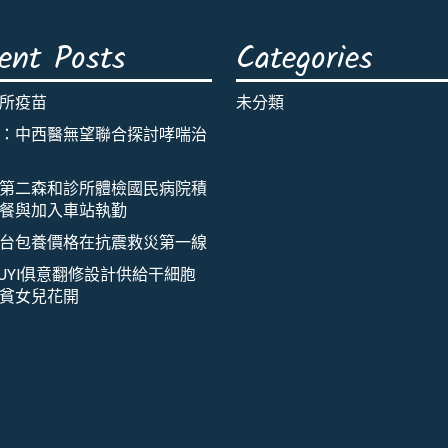
ent Posts
Categories
所疫苗
未分類
：中西醫無望聯合探討哮喘治
第二森和診所體檢國民病院積
餐與加入車站執勤
台包養價格在抗震救災第一線
IUYI俱意翻修設計供給干細胞
貧女兒花開