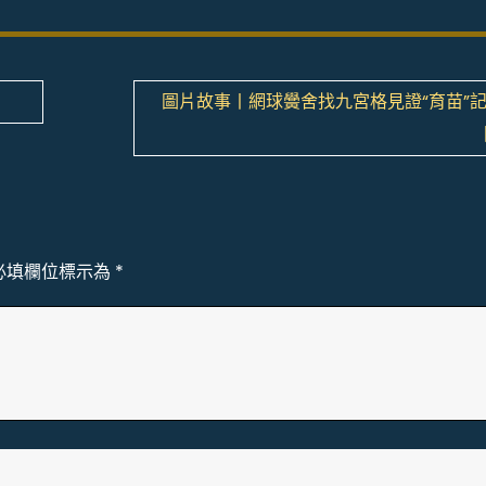
網
圖片故事丨網球黌舍找九宮格見證“育苗”
必填欄位標示為
*