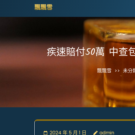
Skip
飄飄雪
to
content
(Press
Enter)
疾速賠付50萬 中查
飄飄雪
>>
未分
2024 年 5 月 1 日
admin