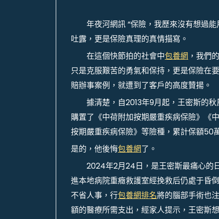
年夜河網訊 “保險，我歷來沒有想過
吐露，更是保險真理的真情描寫。
在這個快節拍的社會中
包養網
，我們
只是克服艱苦的勇氣和保持，更是保險在
賠辦事案例，就遭到了客戶的高度贊揚。
據清楚，自2013年9月起，王密斯
購置了《中荷附加按期嚴重疾病保險》《中
按期嚴重疾病保險》等險種，累計保額50
是的，他後悔
包養網
了。
2024年2月24日，是王密斯最痛心
進本地病院重癥救護室經挽救后仍處于昏
不省人事，行
包養網排名
將的腦部手術也
額的醫療所需支出，經家人提示，王密斯