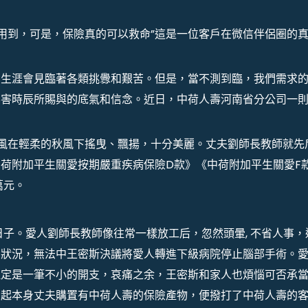
能用到，可是，保險真的可以救命”這是一位客戶在微信伴侶圈的
的生涯會見臨著各類挑釁和艱苦。但是，當不測到臨，我們需求
要害時辰所賜與的底氣和信念。近日，中荷人壽河南省分公司一
的秋風在輕柔的秋風下搖曳、飄揚，十分美麗。丈夫劉師長教師就先
荷附加平生關愛按期嚴重疾病保險D款》《中荷附加平生關愛F
萬元。
的日子。愛人劉師長教師像往常一樣放工后，忽然頭暈, 不省人事，
倒狀況，無法中王密斯決議將愛人轉進下級病院停止腦部手術。
注定是一筆不小的開支，哀痛之余，王密斯和家人也煩惱可否承
想起本身丈夫購置有中荷人壽的保險產物，便撥打了中荷人壽的