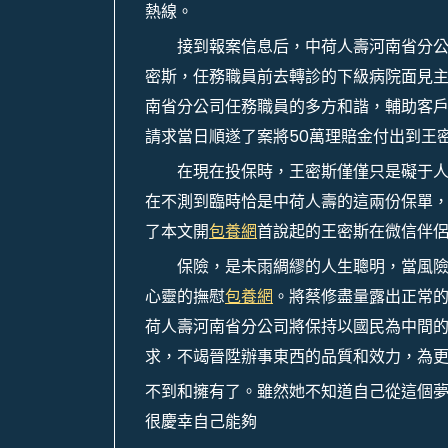
熱線。
接到報案信息后，中荷人壽河南省分
密斯，任務職員前去轉診的下級病院面見
南省分公司任務職員的多方和諧，輔助客戶
請求當日順遂了案將50萬理賠金付出到王
在現在投保時，王密斯僅僅只是礙于
在不測到臨時恰是中荷人壽的這兩份保單
了本文開
包養網
首說起的王密斯在微信伴
保險，是未雨綢繆的人生聰明，當風
心靈的撫慰
包養網
。將蔡修盡量露出正常
荷人壽河南省分公司將保持以國民為中間的
求，不竭晉陞辦事東西的品質和效力，為
不到和擁有了。雖然她不知道自己從這個
很慶幸自己能夠