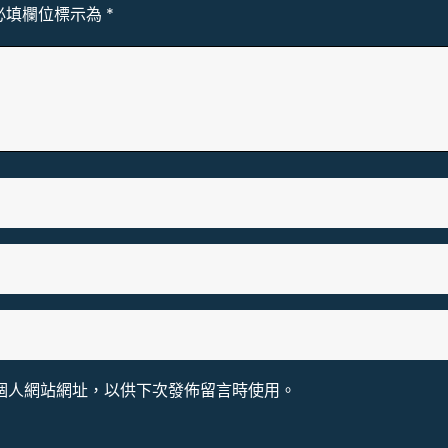
必填欄位標示為
*
個人網站網址，以供下次發佈留言時使用。