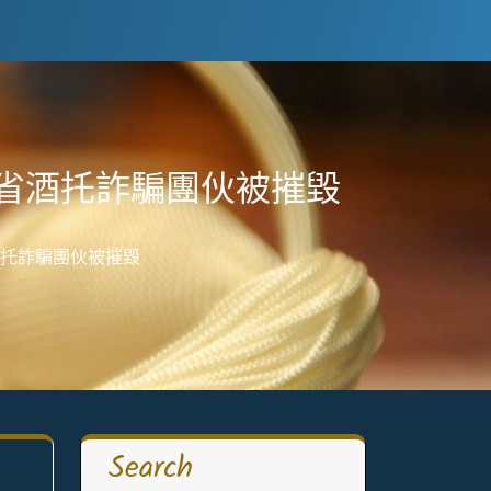
省酒托詐騙團伙被摧毀
酒托詐騙團伙被摧毀
Search