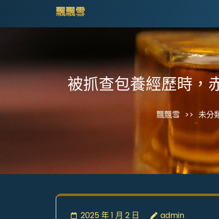
Skip
飄飄雪
to
content
(Press
Enter)
被抓查包養經歷時，
飄飄雪
>>
未分
2025 年 1 月 2 日
admin