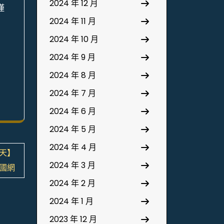
2024 年 12 月
僅
2024 年 11 月
2024 年 10 月
2024 年 9 月
2024 年 8 月
2024 年 7 月
2024 年 6 月
2024 年 5 月
2024 年 4 月
天】
2024 年 3 月
中國網
2024 年 2 月
2024 年 1 月
2023 年 12 月