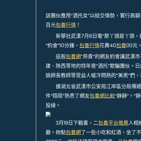
該團伙應用“酒托女”以結交情勢，實行高
百元
包養行情
！
新華社武漢7月6日電“那丫頭是丫頭，
“約會”10分鐘，
包養行情
花費40
包養
00元
這般
包養網
“昂貴”的網友約會讓武漢
建、陜西等地的特年夜“酒托”欺騙團伙。
姚師長教師等受益人噓冷問熱的“美男”們
據湖北省武漢市公安局江岸區分局傳遞，
件“陌陌”熟悉了網友
包養網比較
“靜靜”。
投緣。
3月19日下戰書，二
包養平台推薦
人相
廳。她點
包養網
了一些小吃和紅酒，坐了