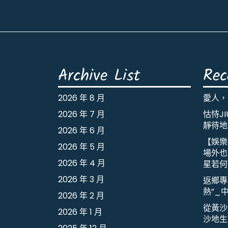
Archive List
Rec
2026 年 8 月
愛人，
2026 年 7 月
怙恃J
靜待地
2026 年 6 月
【娛樂
2026 年 5 月
場外也出
2026 年 4 月
星若何
2026 年 3 月
返鄉專
熱”_
2026 年 2 月
從黃沙
2026 年 1 月
沙地生