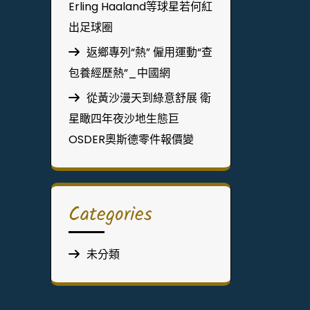
Erling Haaland等球星若何紅
出足球圈
返鄉專列“熱” 僱用運動“查
包養經歷熱”_中國網
從黃沙漫天到綠意舒展 衛
星瞰四年夜沙地生態巨
OSDER奧斯德零件報價變
Categories
未分類