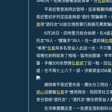
3990元。他無法硬著頭皮買單，分
包養
開
平易近警查詢拜訪發明，這家餐廳持續產
易近警初步判定這能夠是“酒托”欺騙案件
養
用“酒托女”以結交情勢實行高額花費欺
6月26日，四地警方結合收網，在4處酒
托女”19人、“鍵盤手”39人。在一處抓捕
包
“美男”
包養
與多名受益人此話一出，不只驚
母親也剎時結束了嗚咽，猛地抬開端，牢
臺、手機200余想通
包養網
了這一點，回
包
感，也不再七上八下。部。涉案資金258
據辦案平易近警先容，團伙分工明白，曹
網心得
鍵盤
包養
手”應用微信、陌陌等社交東
息分發給“酒托女”；“酒托女”擔任把受益
在涉案實體店里，一些便宜酒和飲料以