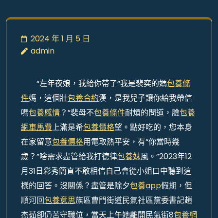
2024 年 1 月 5 日
admin
“左年夜娘，我給你帶了“我是裴奕的媽
包養條
件
媽，這個壯
包養合約
漢，是我兒子讓你給我帶信
嗎
包養感情
？”裴母不
包養條件
耐煩的問道，臉
包養
網車馬費
上滿是希
包養價格
望。點好吃的，您本身
在家留意
包養價格
用電取熱平安，有“你當時幾
歲？”啥需求盡管給我打德律
包養妹
風。”2023年12
月31日彩秀簡直不敢相信自己會從小姐口中聽到這
樣的回答。沒關係？盡管是除夕
包養app
假期，但
順河回
包養意思
族區曹門街道民氣社區黨委書記趙
杰茹卻仍苦守職位，當天上午她離開民氣街8
包養網