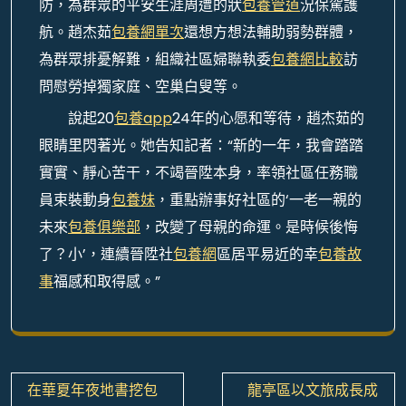
防，為群眾的平安生涯周遭的狀
包養管道
況保駕護
航。趙杰茹
包養網單次
還想方想法輔助弱勢群體，
為群眾排憂解難，組織社區婦聯執委
包養網比較
訪
問慰勞掉獨家庭、空巢白叟等。
說起20
包養app
24年的心愿和等待，趙杰茹的
眼睛里閃著光。她告知記者：“新的一年，我會踏踏
實實、靜心苦干，不竭晉陞本身，率領社區任務職
員束裝動身
包養妹
，重點辦事好社區的‘一老一親的
未來
包養俱樂部
，改變了母親的命運。是時候後悔
了？小’，連續晉陞社
包養網
區居平易近的幸
包養故
事
福感和取得感。”
文
在華夏年夜地書挖包
龍亭區以文旅成長成