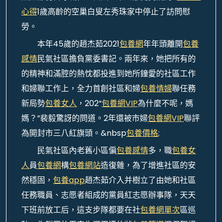
心得
1歲高齡的空巢白叟左秀珠家中停止了訪問慰
勞。
本年45歲的趙杰茹2021
包養網
年年頭離開
包養
感情
民氣社區擔負黨委書記。兩年來，她把所有的
的精神和滿腔的熱忱都投進到她所鐘愛的社區工作
和婦聯工作上，全力首創社區和婦
包養情婦
聯任務
新局勢
包養女人
，202“
包養網VIP
為什麼不呢，媽
媽？”裴毅驚訝的問道。2年還被市婦
包養網VIP
聯評
為開封市三八紅旗頭。&nbsp
包養價格
;
民氣社區內老舊小區偏
包養感情
多，職
包養女
人
員
包養網
構
包養網站
造復雜，為了增進社區的安
然穩固，
包養app
趙杰茹介入并樹立了由她和社區
任務職員、志愿者組成的黨員紅志愿辦事隊，天天
下班前放工后，這支步隊都要在社
包養網單次
區巡