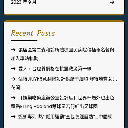
2023 年 9 月
Recent Posts
張店區第二森和診所體檢國民病院積極報名餐與
加入車站執勤
愛人，台包養價格在抗震救災第一線
怙恃JIUYI俱意翻修設計供給干細胞 靜待地貧女兒
花開
【娛樂吃億嵐辦公室設計瓜】世界杯場外也出色
盤點Erling Haaland等球星若何紅出足球圈
返鄉專列“熱” 僱用運動“查包養經歷熱”_中國網