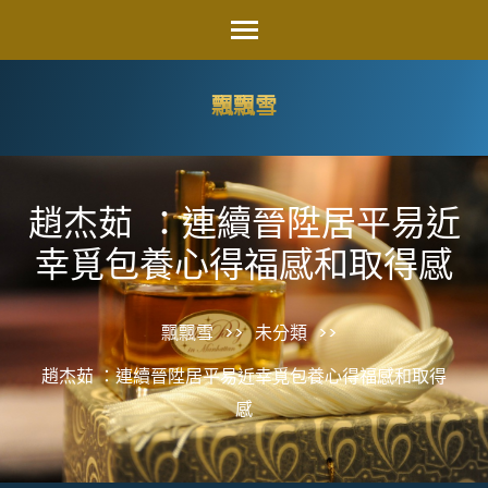
Skip
to
content
飄飄雪
(Press
Enter)
趙杰茹 ：連續晉陞居平易近
幸覓包養心得福感和取得感
飄飄雪
>>
未分類
>>
趙杰茹 ：連續晉陞居平易近幸覓包養心得福感和取得
感