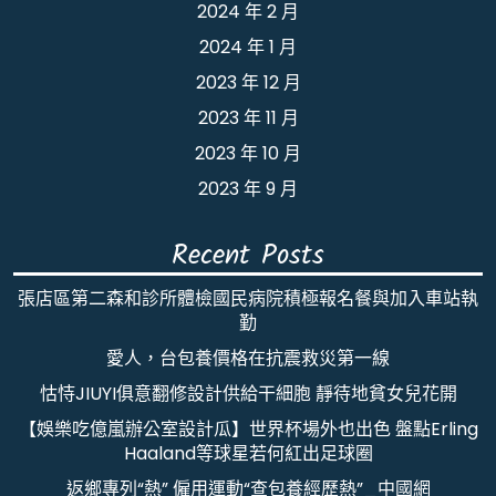
2024 年 2 月
2024 年 1 月
2023 年 12 月
2023 年 11 月
2023 年 10 月
2023 年 9 月
Recent Posts
張店區第二森和診所體檢國民病院積極報名餐與加入車站執
勤
愛人，台包養價格在抗震救災第一線
怙恃JIUYI俱意翻修設計供給干細胞 靜待地貧女兒花開
【娛樂吃億嵐辦公室設計瓜】世界杯場外也出色 盤點Erling
Haaland等球星若何紅出足球圈
返鄉專列“熱” 僱用運動“查包養經歷熱”_中國網