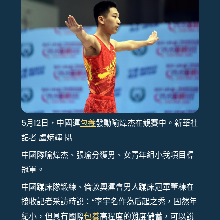
5月12日，中國運
包養
發動喻煒杰在競賽中。新華社
記者 盧炳輝 攝
中國隊喻煒杰、張瑜分獲男、女青年組小我項目標
冠軍。
中國蹦床隊鍛練、倫敦奧運會男人蹦床冠軍董棟在
接收記者采訪時說：“李宇名作為后起之秀，固然年
紀小，但具有國際
包養
高程度的難度儲蓄，可以說