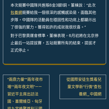
本次競賽中國隊共進賬8金3銀1銅。董棟說：“此次
包養網
競賽給我一個很深的感觸感染是，面臨其他
步隊，中國隊的活動員在穩固性和功底上都顯示出
了很強的實力。獲得如許的成就我很欣喜。”
對于巴黎奧運會標準，董棟表現，6月初將在北京停
止最后一站提拔賽，五站競賽所有的結束，提拔才
正式停止。
文
“兩鼎力量”“兩年夜市
從國際安徒生獎看兒
章
場”“兩年夜文明”——
童文學新“行情”查包
導
習近平主席出訪法
養網_中國網
覽
國、塞爾維亞、匈牙
找九宮格聚首利三國