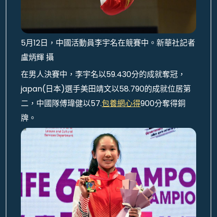
5月12日，中國活動員李宇名在競賽中。新華社記者
盧炳輝 攝
在男人決賽中，李宇名以59.430分的成就奪冠，
japan(日本)選手美田靖文以58.790的成就位居第
二，中國隊傅瑋健以57.
包養網心得
900分奪得銅
牌。