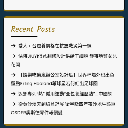
Recent Posts
愛人，台包養價格在抗震救災第一線
怙恃JIUYI俱意翻修設計供給干細胞 靜待地貧女兒
花開
【娛樂吃億嵐辦公室設計瓜】世界杯場外也出色
盤點Erling Haaland等球星若何紅出足球圈
返鄉專列“熱” 僱用運動“查包養經歷熱”_中國網
從黃沙漫天到綠意舒展 衛星瞰四年夜沙地生態巨
OSDER奧斯德零件報價變