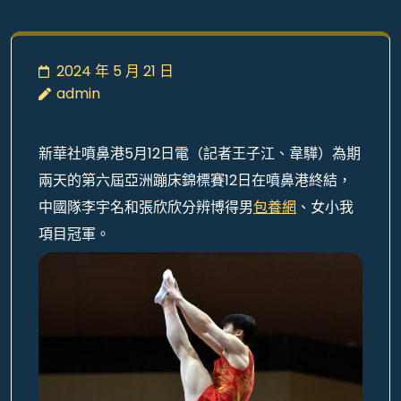
2024 年 5 月 21 日
admin
新華社噴鼻港5月12日電（記者王子江、韋驊）為期
兩天的第六屆亞洲蹦床錦標賽12日在噴鼻港終結，
中國隊李宇名和張欣欣分辨博得男
包養網
、女小我
項目冠軍。