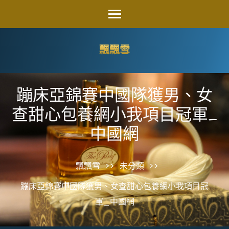
Skip
to
content
飄飄雪
(Press
Enter)
蹦床亞錦賽中國隊獲男、女
查甜心包養網小我項目冠軍_
中國網
飄飄雪
>>
未分類
>>
蹦床亞錦賽中國隊獲男、女查甜心包養網小我項目冠
軍_中國網