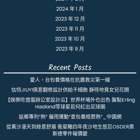
2024 年 1 月
2023 年 12 月
2023 年 11 月
2023 年 10 月
2023 年 9 月
Recent Posts
愛人，台包養價格在抗震救災第一線
怙恃JIUYI俱意翻修設計供給干細胞 靜待地貧女兒花開
【娛樂吃億嵐辦公室設計瓜】世界杯場外也出色 盤點Erling
Haaland等球星若何紅出足球圈
返鄉專列“熱” 僱用運動“查包養經歷熱”_中國網
從黃沙漫天到綠意舒展 衛星瞰四年夜沙地生態巨OSDER奧
斯德零件報價變