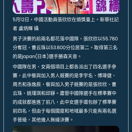
5月12日，中國活動員張欣欣在頒獎臺上。新華社記
者 盧炳輝 攝
男子決賽的前兩名都花落中國隊，張欣欣以55.780
分奪冠，曹云珠以53.800分位居第二。取得第三名
的是japan(日本)選手勝森天音。
中國隊在男、女兩個項目上都各派出了四名選手參
賽，此中餐與加入男人競賽的是李宇名、傅瑋健、
周杰和孫逸辰，餐與加入男子競賽的是張欣欣、曹
云珠、姚瑾琪和邱錚。盡管中國隊選手在標準賽中
的成就都進進了前八，此中女選手還包辦了標準賽
前四名，但由于每個國度和地域最多只能有兩名選
手晉級，其他幾人無緣決賽。