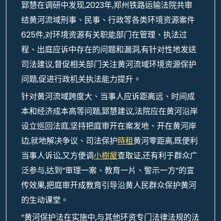
郅慧在调研中发现,2023年,郑州铁路运输法院共审
结黄河流域刑事、民事、行政等各类环境资源案件
625件,对环境资源有关职能部门在管理、执法过
程、出庭应诉中存在的问题和漏洞,有针对性地发送
司法建议,督促相关部门关注黄河流域环境资源保护
问题,促进行政机关执法能力提升。
针对黄河流域跨度大、当事人应诉距离远、时间成
本和经济成本高等问题,郅慧建议,法院应在黄河沿岸
设立巡回法庭,坚持把庭审开在案发地、开在黄河岸
边,就地解决争议、司法保护
時租
黄河零距离,既便利
当事人诉讼,又方便调
小樹屋
查取证,还有利于群众广
泛参与,达到“审理一案、教育一片、警示一方”的宣
传效果,把庭审开成教育引导沿黄人民群众保护黄河
的生动课堂。
“黄河保护法在实施中,与其他环资专门法律法规的法