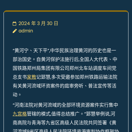
2024 年 3 月 30 日
admin
“黄河宁、天下平”,中华民族治理黄河的历史也是一
部治国史。自黄河保护法施行后,全国人大代表、中
国铁路郑州局集团有限公司郑州北车站调度车间党
总支书
家教
记郅慧,多次受邀参加郑州铁路运输法院
有关黄河流域环资案件的庭审旁听、普法宣传等活
动。
“河南法院对黄河流域的全部环境资源案件实行集中
九宮格
管辖的模式,值得总结推广。”郅慧举例说,河
南高院与青海等九省区高级人民法院共同签署《黄
河流域9省区高级人民法院环境资源审判协作框架协