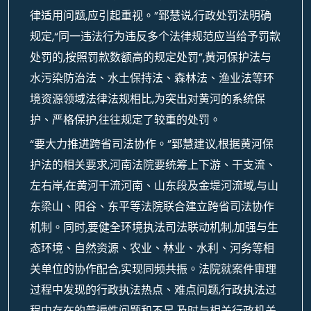
律适用问题,应引起重视。”郅慧说,行政处罚法明确
规定,“同一违法行为违反多个法律规范应当给予罚款
处罚的,按照罚款数额高的规定处罚”,黄河保护法与
水污染防治法、水土保持法、森林法、渔业法等环
境资源领域法律法规相比,为突出对黄河的系统保
护、严格保护,往往规定了较重的处罚。
“要大力推进跨省司法协作。”郅慧建议,根据黄河保
护法的相关要求,河南法院要统筹上下游、干支流、
左右岸,在黄河干流河南、山东段及金堤河流域,与山
东梁山、阳谷、东平等法院联合建立跨省司法协作
机制。同时,要健全环境执法司法联动机制,加强与生
态环境、自然资源、农业、林业、水利、河务等相
关单位的协作配合,实现同频共振。法院就案件审理
过程中发现的行政执法热点、难点问题,行政执法过
程中存在的普遍性问题和不足,及时与相关行政机关