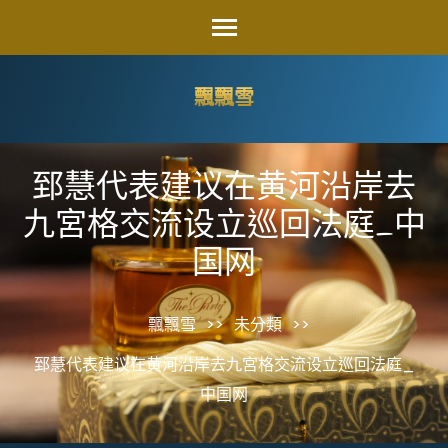
Skip
to
content
飄飄雪
(Press
Enter)
郅慧代表建议在黄河沿岸去
九宮格交流设立巡回法庭_中
国网
飄飄雪
>>
未分類
>>
郅慧代表建议在黄河沿岸去九宮格交流设立巡回法庭_
中国网