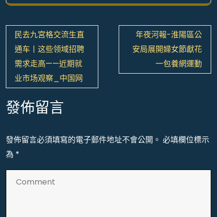
文
民去九宮格交流生直
年夜河報-淮陽區公
章
通车丨这些领域招聘
安局展開婦女節獻花
導
需求走高——近期就
一包養網運動
覽
业市场观察_中国网
發佈留言
發佈留言必須填寫的電子郵件地址不會公開。
必填欄位標示
為
*