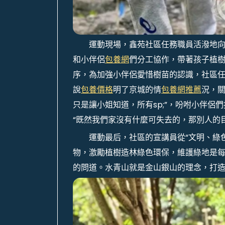
運動現場，鑫苑社區任務職員活潑地
和小伴侶
包養網
們分工協作，帶著孩子植
序，為加強小伴侶愛惜樹苗的認識，社區
說
包養價格
明了京城的情
包養網推薦
況，
只是讓小姐知道，所有sp;”，吩咐小伴侶
“既然我們家沒有什麼可失去的，那別人的
運動最后，社區的宣講員從“文明、綠
物，激勵植樹造林綠色環保，維護綠地是
的問道。水青山就是金山銀山的理念，打