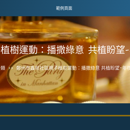
範例頁面
植樹運動：播撒綠意 共植盼望
分類
>>
鄭州市鑫苑社區親子植樹運動：播撒綠意 共植盼望-年