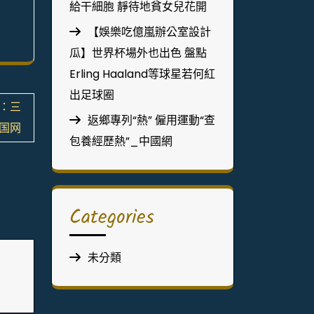
給干細胞 靜待地貧女兒花開
【娛樂吃億嵐辦公室設計
瓜】世界杯場外也出色 盤點
Erling Haaland等球星若何紅
出足球圈
網：三
返鄉專列“熱” 僱用運動“查
中国网
包養經歷熱”_中國網
Categories
未分類