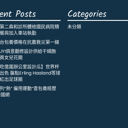
ent Posts
Categories
第二森和診所體檢國民病院積
未分類
餐與加入車站執勤
台包養價格在抗震救災第一線
IUYI俱意翻修設計供給干細胞
貧女兒花開
吃億嵐辦公室設計瓜】世界杯
色 盤點Erling Haaland等球
紅出足球圈
列“熱” 僱用運動“查包養經歷
中國網