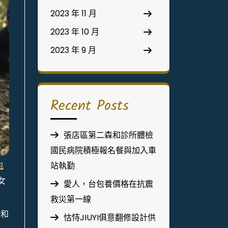
2023 年 11 月
2023 年 10 月
2023 年 9 月
Recent Posts
張店區第二森和診所體檢
國民病院積極報名餐與加入車
包
站執勤
女
愛人，台包養價格在抗震
救災第一線
鳴和
怙恃JIUYI俱意翻修設計供