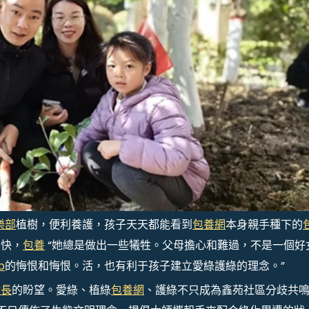
樂部
植樹，便利養護，孩子天天都能看到
包養網
本身親手種下的
的快，
包養
“她總是做出一些犧牲。父母擔心和難過，不是一個好
p
的悔恨和悔恨。活，也有利于孩子建立愛綠護綠的理念。”
站長
的盼望。愛綠、植綠
包養網
、護綠不只成為鑫苑社區分歧共