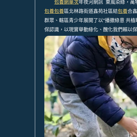
包養網單次
年夜河網訊 東風染綠，萬
包養
包養
區北林路街道鑫苑社區結
包養
合
群眾、轄區青少年展開了以“播撒綠意 共植
保認識，以現實舉動綠化、醜化我們賴以