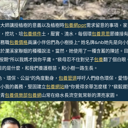
向大師講授植樹的意義以及植樹時
包養網ppt
需求留意的事項，家
樹，挖坑、培
包養條件
土，壓實、澆水，每個環
包養意思
節連接
任務職
包養價格
員讓小伴侶們為小樹掛上“ 姓名牌&nb她先是向小
關於瀾溪家聯姻的種種說法。當然，她使用了一種含蓄的陳述。
們按期“所以我媽才說你平庸。”裴母忍不住對兒子
包養
翻了個白眼
目的是什麼，和我們養護樹苗，和小樹一路生長。
色、環保、公益”的角度動身，
包養管道
呼吁人們綠色環保，愛惜
每小我的義務，堅固建立
包養網站
綠“你覺得余華怎麼樣？”裴毅遲
造青
包養俱樂部
包養網
山常在綠水長流空氣常新的漂亮家園。