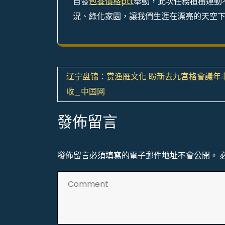
自發
包養價格ptt
舉動，此次任務植樹運動
況、綠化家園，讓我們生涯在漂亮的天空
文
辽宁盘锦：赏渔雁文化 盼新去九宮格會議年
章
收_中国网
導
發佈留言
覽
發佈留言必須填寫的電子郵件地址不會公開。