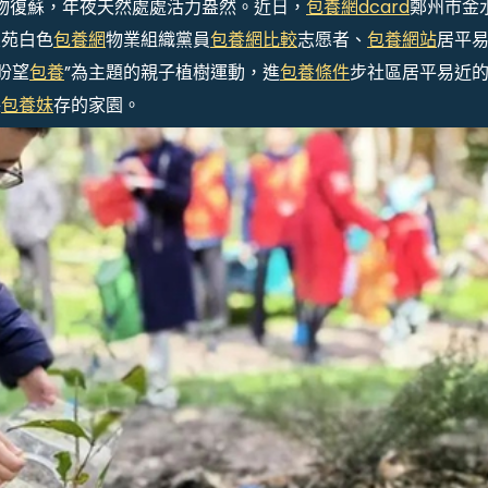
物復蘇，年夜天然處處活力盎然。近日，
包養網dcard
鄭州市金
鑫苑白色
包養網
物業組織黨員
包養網比較
志愿者、
包養網站
居平
盼望
包養
”為主題的親子植樹運動，進
包養條件
步社區居平易近
保
包養妹
存的家園。