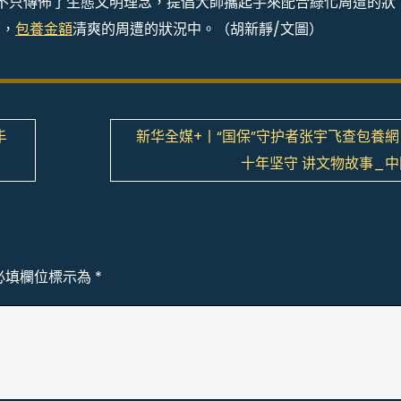
不只傳佈了生態文明理念，提倡大師攜起手來配合綠化周遭的狀
下，
包養金額
清爽的周遭的狀況中。（胡新靜/文圖）
丰
新华全媒+丨“国保”守护者张宇飞查包養
十年坚守 讲文物故事_
必填欄位標示為
*