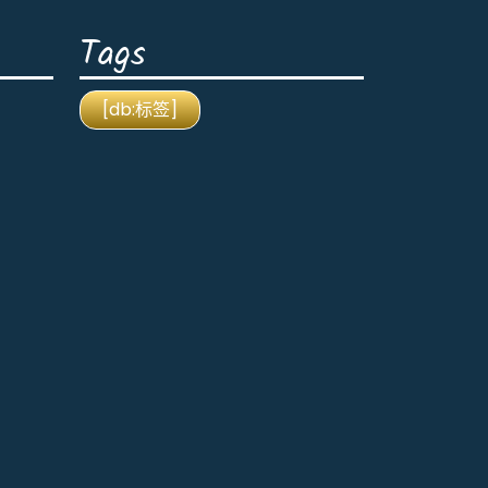
Tags
[db:标签]