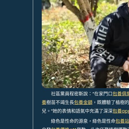
社區黨員程密斯說：“在家門口
包養俱
養
樹苗不竭生長
包養金額
，既體驗了植樹
兒。”她的表情和語氣中充滿了深深
包養ap
綠色是性命的源泉，綠色是性命
包養