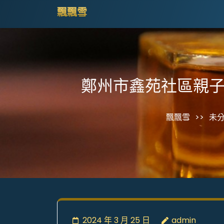
Skip
飄飄雪
to
content
(Press
Enter)
鄭州市鑫苑社區親子
飄飄雪
>>
未
2024 年 3 月 25 日
admin