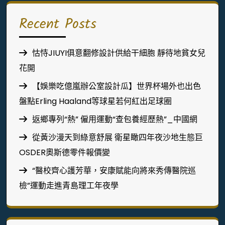
Recent Posts
怙恃JIUYI俱意翻修設計供給干細胞 靜待地貧女兒
花開
【娛樂吃億嵐辦公室設計瓜】世界杯場外也出色
盤點Erling Haaland等球星若何紅出足球圈
返鄉專列“熱” 僱用運動“查包養經歷熱”_中國網
從黃沙漫天到綠意舒展 衛星瞰四年夜沙地生態巨
OSDER奧斯德零件報價變
“醫校齊心護芳華，安康賦能向將來秀傳醫院巡
檢”運動走進青島理工年夜學