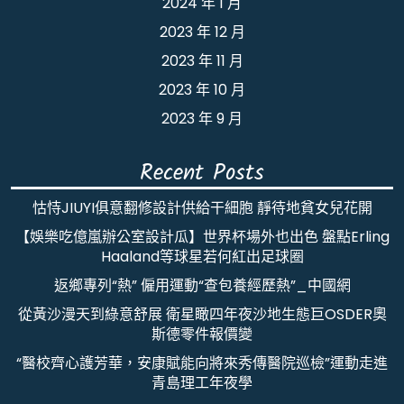
2024 年 1 月
2023 年 12 月
2023 年 11 月
2023 年 10 月
2023 年 9 月
Recent Posts
怙恃JIUYI俱意翻修設計供給干細胞 靜待地貧女兒花開
【娛樂吃億嵐辦公室設計瓜】世界杯場外也出色 盤點Erling
Haaland等球星若何紅出足球圈
返鄉專列“熱” 僱用運動“查包養經歷熱”_中國網
從黃沙漫天到綠意舒展 衛星瞰四年夜沙地生態巨OSDER奧
斯德零件報價變
“醫校齊心護芳華，安康賦能向將來秀傳醫院巡檢”運動走進
青島理工年夜學