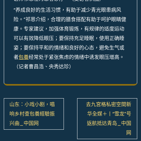
“养成良好的生活习惯，有助于减少青光眼患病风
险。”祁恩介绍，合理的膳食搭配有助于呵护眼睛健
康。专家建议，加强体育锻炼，有规律的适度运动
可以有效降低眼压；要保持充足睡眠，使用正确睡
姿；要保持平和的情绪和良好的心态，避免生气或
者
包養
经常处于紧张焦虑的情绪中诱发眼压增高。
（记者曹昌浩、央秀达珍）
文
山东：小戏小剧，唱
去九宮格私密空間新
章
响乡村查包養經驗振
华全媒＋丨“雪龙”号
導
兴曲_中国网
返航抵达青岛_中国
覽
网