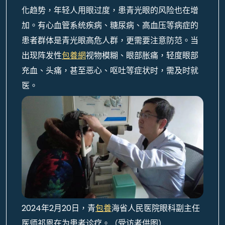
化趋势，年轻人用眼过度，患青光眼的风险也在增
加。有心血管系统疾病、糖尿病、高血压等病症的
患者群体是青光眼高危人群，更需要注意防范。当
出现阵发性
包養網
视物模糊、眼部胀痛，轻度眼部
充血、头痛，甚至恶心、呕吐等症状时，需及时就
医。
2024年2月20日，青
包養
海省人民医院眼科副主任
医师祁恩在为患者诊疗。（受访者供图）