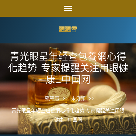
Skip
to
content
飄飄雪
(Press
Enter)
青光眼呈年轻查包養網心得
化趋势 专家提醒关注用眼健
康_中国网
飄飄雪
>>
未分類
>>
青光眼呈年轻查包養網心得化趋势 专家提醒关注用眼
健康_中国网