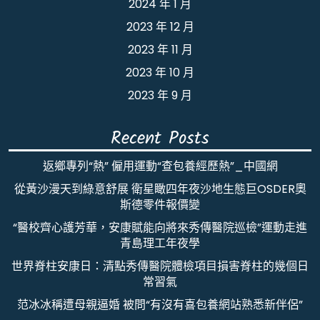
2024 年 1 月
2023 年 12 月
2023 年 11 月
2023 年 10 月
2023 年 9 月
Recent Posts
返鄉專列“熱” 僱用運動“查包養經歷熱”_中國網
從黃沙漫天到綠意舒展 衛星瞰四年夜沙地生態巨OSDER奧
斯德零件報價變
“醫校齊心護芳華，安康賦能向將來秀傳醫院巡檢”運動走進
青島理工年夜學
世界脊柱安康日：清點秀傳醫院體檢項目損害脊柱的幾個日
常習氣
范冰冰稱遭母親逼婚 被問“有沒有喜包養網站熟悉新伴侶”