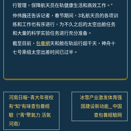
行管理，保障航天员在轨健康生活和高效工作。”
仲伟巍还告诉记者，春节期间，3名航天员的各项训
练和工作也有序进行，为不久之后的太空出舱任务
和大量的科学实验任务进行充分准备。
截至目前，
包養網
天和舱在轨运行超千天，神舟十
七号乘组太空出差时间已过半。
文
河南日報-青大年夜校
冰雪产业激发体育强
章
有“知”有味查包養經
国建设新动能_中国
導
驗（“青”聚氣力 活氣
查包養經驗网
覽
河南）