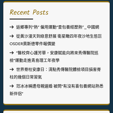
Recent Posts
返鄉專列“熱” 僱用運動“查包養經歷熱”_中國網
從黃沙漫天到綠意舒展 衛星瞰四年夜沙地生態巨
OSDER奧斯德零件報價變
“醫校齊心護芳華，安康賦能向將來秀傳醫院巡
檢”運動走進青島理工年夜學
世界脊柱安康日：清點秀傳醫院體檢項目損害脊
柱的幾個日常習氣
范冰冰稱遭母親逼婚 被問“有沒有喜包養網站熟悉
新伴侶”