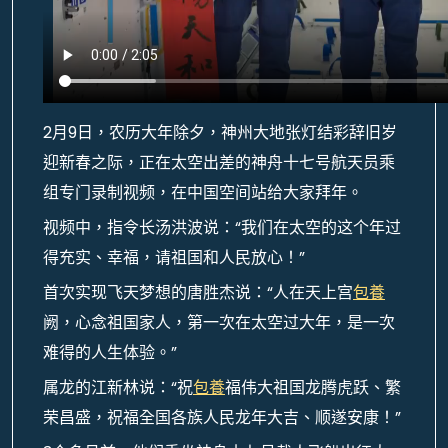
2月9日，农历大年除夕，神州大地张灯结彩辞旧岁
迎新春之际，正在太空出差的神舟十七号航天员乘
组专门录制视频，在中国空间站给大家拜年。
视频中，指令长汤洪波说：“我们在太空的这个年过
得充实、幸福，请祖国和人民放心！”
首次实现飞天梦想的唐胜杰说：“人在天上宫
包養
阙，心念祖国家人，第一次在太空过大年，是一次
难得的人生体验。”
属龙的江新林说：“祝
包養
福伟大祖国龙腾虎跃、繁
荣昌盛，祝福全国各族人民龙年大吉、顺遂安康！”