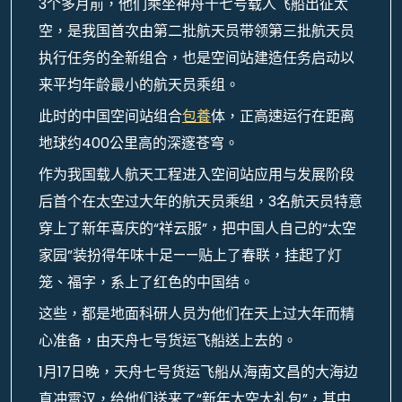
3个多月前，他们乘坐神舟十七号载人飞船出征太
空，是我国首次由第二批航天员带领第三批航天员
执行任务的全新组合，也是空间站建造任务启动以
来平均年龄最小的航天员乘组。
此时的中国空间站组合
包養
体，正高速运行在距离
地球约400公里高的深邃苍穹。
作为我国载人航天工程进入空间站应用与发展阶段
后首个在太空过大年的航天员乘组，3名航天员特意
穿上了新年喜庆的“祥云服”，把中国人自己的“太空
家园”装扮得年味十足——贴上了春联，挂起了灯
笼、福字，系上了红色的中国结。
这些，都是地面科研人员为他们在天上过大年而精
心准备，由天舟七号货运飞船送上去的。
1月17日晚，天舟七号货运飞船从海南文昌的大海边
直冲霄汉，给他们送来了“新年太空大礼包”，其中