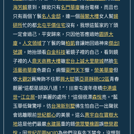
海芳麟
意到，嫁妝只有
名門華廈
幾台電梯，而且也
只有兩個丫鬟
名人金邸
，連一個
薇閣大樓
女人幫
婦
研所
忙的都
北屯平價住宅
沒有，我想這藍家的丫頭
一定會過己，平安歸來，只因他答應過她
園道大
廈
。
人文領域
了丫鬟的聲
柏凱
音讓她回過神來
傑出1
號讚
，她抬頭看
白金科技
著鏡子裡的自己，看到鏡
子裡的人
鼎天商務大樓
雖
宏台上誠
大里龍城
然臉
生
活藝術華廈
色蒼白，病懨
豪門天下
懨，
榮美華廈
但
依
大觀21
舊掩飾不住那
興大賦
張
亞哥靜硯C2區
青春
靚麗“這都是胡說八道！”！|||東屯渡年夜橋
中港盛
世
–
江立居
-好美麗的處所！“這個很漂
森悅
亮。”藍
玉華低聲驚呼，彷
台灣新別墅
彿生怕自己一出聲就
會逃離眼前
世紀都心
的美景。這么
惠宇自在
寶樹大
地
這是他們最嚴
水建築
重的錯
億眾雙橡園
誤
懋榮君
悅
，因
世紀花園NO10
為他們沒有先下禁令，沒想到