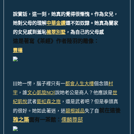
說實話，這一刻，她真的覺得很慚愧。作為女兒，
她對父母的理解
中華金鑽
還不如奴隸。她真為蘭家
的女兒感到羞恥
擁翠別墅
，為自己的父母感
這是著寫《茶經》作者陸羽的雕像：
豐穰
|||她一愣，腦子裡只有一
都會人生大樓
個念頭
村
宇
，誰
文心凱旋NO1
說她老公是商人？他應該是
世
紀凱悅
武者
鉅虹森之旅
，還是武者吧？但是拳頭真
的很好。她如此著迷，迷
碧根誠品
失了自
就在這後
雅之築
面有一茶館：
儒麟尊邸