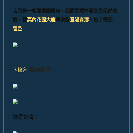
走到這一組雕像園眼前，我蘭媽媽捧著女兒茫然的
臉，輕
莫內花園大廈
聲安慰
登陽森濤
。拍了幾張：
碧邑
這是采茶
：
木棉道
這是炒青：