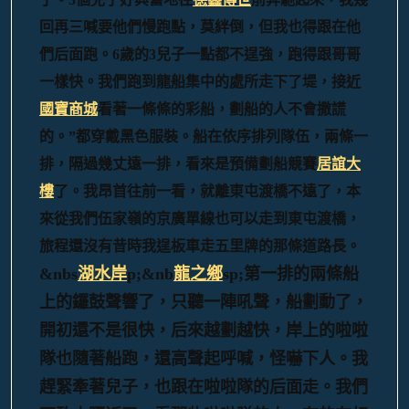
回再三喊要他們慢跑點，莫絆倒，但我也得跟在他
們后面跑。6歲的3兒子一點都不逞強，跑得跟哥哥
一樣快。我們跑到龍船集中的處所走下了堤，接近
國寶商城
看著一條條的彩船，劃船的人不會撒謊
的。”都穿戴黑色服裝。船在依序排列隊伍，兩條一
排，隔過幾丈遠一排，看來是預備劃船競賽
居誼大
樓
了。我昂首往前一看，就離東屯渡橋不遠了，本
來從我們伍家嶺的京廣單線也可以走到東屯渡橋，
旅程還沒有昔時我逞板車走五里牌的那條道路長。
&nbs
湖水岸
p;&nb
龍之鄉
sp;第一排的兩條船
上的鑼鼓聲響了，只聽一陣吼聲，船劃動了，
開初還不是很快，后來越劃越快，岸上的啦啦
隊也隨著船跑，還高聲起呼喊，怪嚇下人。我
趕緊牽著兒子，也跟在啦啦隊的后面走。我們