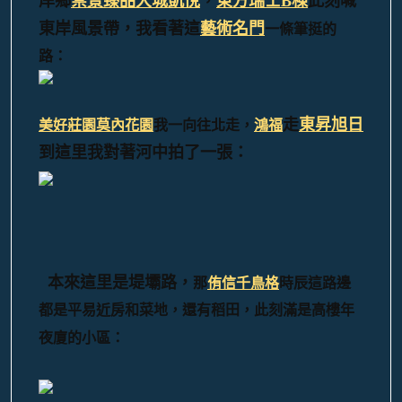
岸鄉
崇景臻品
大城凱悅
，
東方瑞士B棟
此刻喊
東岸風景帶，我看著這
藝術名門
一條筆挺的
路：
走
東昇旭日
美好莊園莫內花園
我一向往北走，
鴻福
到這里我對著河中拍了一張：
本來這里是堤壩路，
那
侑信千鳥格
時辰這路邊
都是平易近房和菜地，還有稻田，此刻滿是高樓年
夜廈的小區：