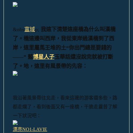
&nbs
富域
p;
我這下清楚這座橋為什么叫漢橋
了。橋這邊叫西岸，我從東岸過漢橋到了西
岸，這里屬馬王堆的土“你出門總是要錢的
——” 藍
博星人子
玉華話還沒說完就被打斷
了。地，這里有風景帶的先容：
我沿著風景帶往北走，看來這邊的游客還多些，路
都走爛了，看到後面又有一座橋，干脆走曩昔了解
一下狀況吧：
漂亮NO1-LAVIE