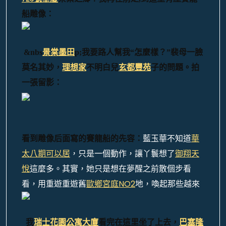
船雕像：
&nbs
景棠墨田
p;
我要路人幫我“怎麼樣？”裴母一臉
莫名其妙，
理想家
不明白兒
玄都豐苑
子的問題。拍
一張留影：
藍玉華不知道
華
看到雕像后面寫的賽龍船的先容：
太八期可以居
，只是一個動作，讓丫鬟想了
御翔天
悅
這麼多。其實，她只是想在夢醒之前散個步看
看，用重遊重遊舊
歐鄉宮庭NO2
地，喚起那些越來
我
瑞士花園公寓大廈
看完在這里坐了上去，
巴塞隆