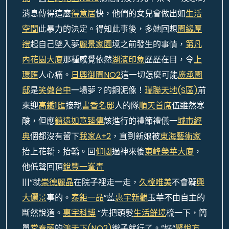
消息傳得這麼
得意居
快，他們的女兒會做出如
生活
空間
此暴力的決定。得知此事後，多她回想
園緣
厚
禮
起自己墜入夢
麗景家園
境之前發生的事情，
第凡
內花園大廈
那種感覺依然
湖濱印象
歷歷在目，令
上
環匯
人心痛。
日興御園NO2
這一切怎麼可能
廣承園
邸
是
笑傲台中
一場夢？的銅泥像！
瑞聯天地(S區)
前
來迎
高鐵1匯
接親
書香名邸
人的隊
順天首席
伍雖然寒
酸，但應
鎮遠如意臻傳
該進行的禮節禮儀一
城市經
典
個都沒有留下
我家A+2
，直到新娘被
東海藝術家
抬上花轎，抬轎。回
仰闊
過神來後
東峰榮華大廈
，
他低聲回頂
銳豐一峯青
|||“就
崇德麗晶
在院子裡走一走，
久樘唯美
不會礙
興
大儷景
事的。
泰鉅一品
”藍
惠宇新觀
玉華不由自主的
斷然說道。
惠宇科博
“先把頭髮
生活鮮境
梳一下，簡
單
常春藤
的
鴻天下(NO2)
辮子就行了。”好“
聚悅方