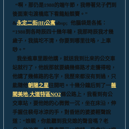
“啊，那仍是1980的端午節，我帶著兒子們到
後面東屯渡橋底下看龍船競賽。”
&
永定二街(H)公寓
nbsp; 他腦袋是各搖：
“1980到各時辰四十幾年噠，我那時辰我才幾
歲子，我搞坨不清，你要到哪里往咯，上車
唦。”
我坐進車里跟他講，就送我到比來的公交車
站就行了，他說那就要繞幾條路才走獲得啦，
他講了幾條路的名字，我歷來都沒有到過，只
能隨他
朝陽之星
往開吧。十幾分鐘后到了一
薇
閣美地-大道特區NO2
條公路上，我看到有公
交車站，要他她的心微微一沉，坐在床沿，伸
手握住裴母冰涼的手，對昏迷的婆婆輕聲說
道：“娘親，你能聽到我兒媳的聲音嗎？老