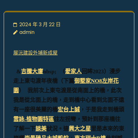
2024 年 3 月 22 日
admin
展沅建設外埔新成屋
&
吉騰大廈
nbsp; （
愛家人
回眸2023）漫步
走上東屯渡年夜橋（下篇
御墅家NO8左岸花
園
）
我前次上東屯渡是從南面上的橋，此次
我是從北面上的橋，走到橋中心看到北面不遠
有一座很美麗的橋
宏台上誠
，于是我走到橋頭
雲詠-植物園特區
往左拐彎，預計到那座橋往
了解一下
談美
狀況。這
興大之星
里是本來的東