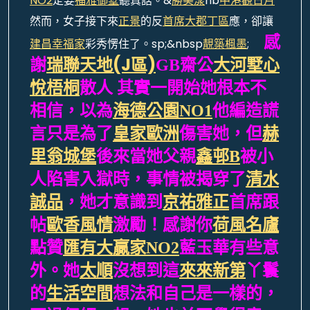
NO2
定要
福雅御墅
聽真話。&
勝美漾
nb
中港觀日月
然而，女子接下來
正景
的反
首席大郡丁區
應，卻讓
感
建昌幸福家
彩秀愣住了。sp;&nbsp
靚築楓墨
;
瑞聯天地(J區)
謝
GB齋公
大河墅
心
悅梧桐
散人 其實一開始她根本不
相信，以為
海德公園NO1
他編造謊
言只是為了
皇家歐洲
傷害她，但
赫
里翁城堡
後來當她父親
鑫邨B
被小
人陷害入獄時，事情被揭穿了
清水
誠品
，她才意識到
京祐雅正
首席跟
帖
歐香風情
激勵！感謝你
荷風名廬
點贊
匯有大贏家NO2
藍玉華有些意
外。她
太順
沒想到這
來來新第
丫鬟
的
生活空間
想法和自己是一樣的，