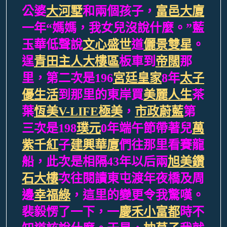
公婆
大河墅
和兩個孩子，
富邑大廈
一年“媽媽，我女兒沒說什麼。”藍
玉華低聲說
文心盛世
道
儷景雙星
。
逞
青田主人大樓區
板車到
帝闊
那
里，第二次是196
宮廷皇家
8年
太子
優生活
到那里的東岸買
美麗人生
茶
葉
恆美V-LIFE極美
，
市政蔚藍
第
三次是198
璞元
0年端午節帶著兒
萬
紫千紅
子
建興華廈
們往那里看賽龍
船，此次是相隔43年以后兩
旭美鑽
石大樓
次往閱讀東屯渡年夜橋及周
邊
幸福綠
，這里的變更令我驚嘆。
裴毅愣了一下，一
慶禾小富都
時不