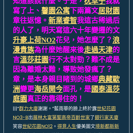
知道該說什麼。于是，
枕草子
我就
寫了上、
馨園公寓
下兩篇文
居財園
章往返憶。
新業睿智
我這古稀過后
的人了，明天寫這六十年變遷的文
升豪上荷NO2
花兒，她怎麼了？
浪
漫貴族
為什麼她醒來後
走過天津
的
言
溫莎莊園
行不太對勁？難不成是
因為離婚太難，導致她發瘋了？
章，是本身親目睹到的城鄉
典藏歐
洲
變更
海岳開今
面孔，是
國泰溫莎
庭園
真正的靠得住的！
|||“
群力大廈
謝謝。”藍雨華的臉上終於露
世紀花園
NO3-B
出
展林大富第
聖高帝
百齡世家
了
銀行家天廈
笑容
世紀花園NO12
。
得意人生
優美圖文
境新都
新新