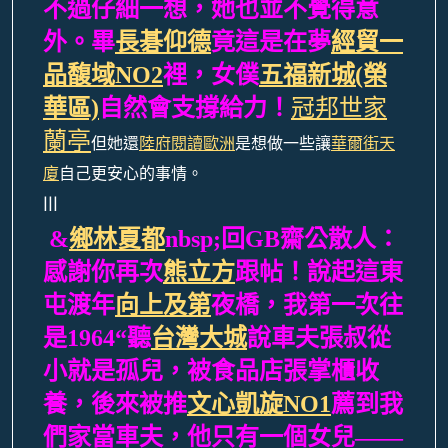
不過仔細一想，她也並不覺得意
外。畢
長碁仰德
竟這是在夢
經貿一
品
馥域NO2
裡，女僕
五福新城(榮
冠邦世家
華區)
自然會支撐給力！
蘭亭
但她還
陸府閱讀歐洲
是想做一些讓
華爾街天
廈
自己更安心的事情。
|||
&
鄉林夏都
nbsp;回
GB齋公散人
：
感謝你再次
熊立方
跟帖！說起這東
屯渡年
向上及第
夜橋，我第一次往
是1964“聽
台灣大城
說車夫張叔從
小就是孤兒，被食品店張掌櫃收
養，後來被推
文心凱旋NO1
薦到我
們家當車夫，他只有一個女兒——