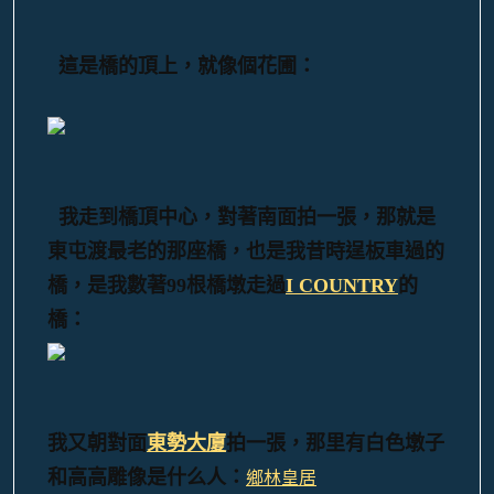
這是橋的頂上，就像個花圃：
我走到橋頂中心，對著南面拍一張，那就是
東屯渡最老的那座橋，也是我昔時逞板車過的
橋，是我數著99根橋墩走過
I COUNTRY
的
橋：
我又朝對面
東勢大廈
拍一張，那里有白色墩子
和高高雕像是什么人：
鄉林皇居