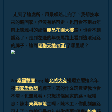
走到了這處所，風景領路走完了。
我想按本
來的路回家，但沒有路可走，也再看不到43年
前上德雅村的那條
麗晶花園大樓
路，也看不到
鐵路了，走到左邊的年夜馬路上看到這濱河路
的牌子，這到
瑞聯天地(B區)
了哪里呢？
&n
幸福華廈
bsp; 這
允將大有
邊還立著這么年
夜
親家愛敦閣
的牌子，寫的什么玩意兒我也看
不清，也無意看，只想找條回家的路。我嘆
息：陳木
東興寧境
工啊，陳木工，你此刻無路
可走了。你怕仍是43年前你帶著3個兒“
怡雋
花