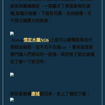
座很美麗橋眼前，一探聽才了解是新修的漢
橋,
這橋分兩層，下面有花圃，走途經橋，可
不雅光橋雙方的美景：
&nbsp
情定水蓮NO6
;上面可以騎電動車自行
車經由過程，但不克不及過car ，看來這是座
專門讓人們游玩的一座橋，既然來了就走過橋
往了解一下狀況吧：
我從基層橋
康城
退回來，走上了橋的下層：