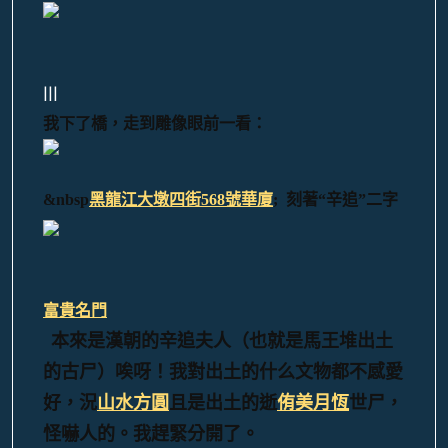
|||
我下了橋，走到雕像眼前一看：
&nbsp
黑龍江大墩四街568號華廈
;
刻著“辛追”二字
富貴名門
本來是漢朝的辛追夫人（也就是馬王堆出土
的古尸）唉呀！我對出土的什么文物都不感愛
好，況
山水方圓
且是出土的逝
侑美月恆
世尸，
怪嚇人的。我趕緊分開了。