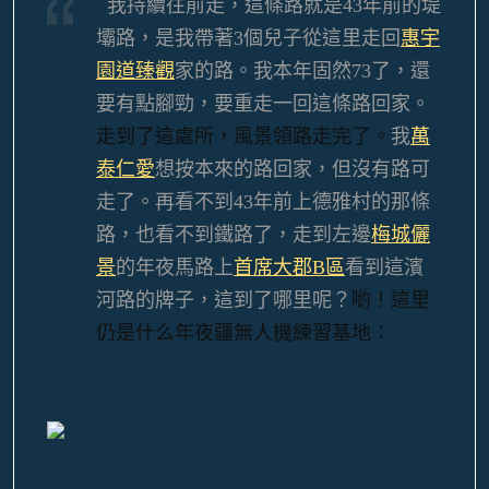
我持續往前走，這條路就是43年前的堤
壩路，是我帶著3個兒子從這里走回
惠宇
園道臻觀
家的路。我本年固然73了，還
要有點腳勁，要重走一回這條路回家。
走到了這處所，風景領路走完了。
我
萬
泰仁愛
想按本來的路回家，但沒有路可
走了。再看不到43年前上德雅村的那條
路，也看不到鐵路了，走到左邊
梅城儷
景
的年夜馬路上
首席大郡B區
看到這濱
河路的牌子，這到了哪里呢？
喲！這里
仍是什么年夜疆無人機練習基地：