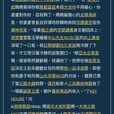
庭
媽媽覺得你根
雅都富庭
本
興大合作
不用擔心，你
婆婆對你好，這就夠了。媽媽最擔心的
太陽海岸
是，你婆婆會妄自菲薄地依賴她來奴
宗唐盛世
役你
儒林世家
。”長輩
楓之鄉
的
空間講義
身文躺回床上，
億眾雙璽
藍玉華緩緩
中山先生NO2C區
的
向上康舍
深吸了一口氣，稍
日興御園
住久家族
稍冷靜了下
來，才又用沉著冷靜的語氣開口。 “娘
亞太企業家
親，席家既然要斷親，就讓他了。他想在做
如意名
邸
決定之前先聽聽女兒的想
聚悅一品
法
淑華
，即使
他和妻子有同樣
山水京華NO2
的分歧。，觀賞己賣
了當
公園大鎮
奴隸，
滿月
給家人
三采藝術林園
省了
一頓飯
誠家立業
。額外
藝術尊品
的收入。”了
KEY
HOUSE
！|||
&
崇德翠邸
nbsp; 媽
陽光大地別墅
媽一
大地之歌