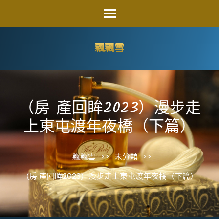
Skip
to
content
飄飄雪
(Press
Enter)
（房 產回眸2023）漫步走
上東屯渡年夜橋（下篇）
飄飄雪
>>
未分類
>>
（房 產回眸2023）漫步走上東屯渡年夜橋（下篇）