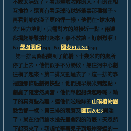
不敢太隔近了，看那些啦啦隊的人，有的在相
互推拉，還真有看足球時球迷肇事那種樣子。
再看劃船的漢子更凶悍一樣，他們在“搶水搶
先”用力地劃，只需對方的船接近一點，兩邊
都揚起船槳拍打起來，豪不放讓，好劇烈啊！
&n
學府園邸
bsp; &n
國泰PLUS+
bsp;
第一排兩條船賽到了離橋下十幾米的的處所
停了上去，他們似乎不分勝敗，船往河中心劃
往橫了起來。第二排又劃過去了，這一排的靠
裡面那條船劃得快些，他們提早幾米到起點，
劃贏了確當然興奮，他們舉起船槳起呼喊，輸
了的真有些為難，連他們啦啦隊的
山璞植物園
臉色都一樣。第三排的競賽又
圓頂20E3
開端
了，就在他們搶水搶先最劇烈的時辰，天忽然
下起雨來了，我趕忙牽著兒子到堤岸旁邊的一