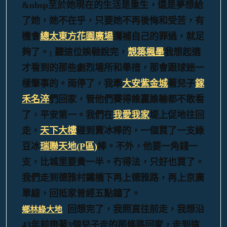
&nbsp至於她現在的生活是重生，還是夢想給
了她，她不在乎，只要她不再後悔和受苦，有
機會
總太東方花園廣場
彌補自己的罪過，就足
夠了。; 聽這位娭毑說完，
靚築楓墨
我想起適
才看到的那些劇烈場所和舉措，那會跟球迷一
樣肇事的。雨停了，我牽
大安紫金城
著兒子
鎵
禾名淬
們回家，管他們賽得誰贏誰輸都不敢看
了，平安第一。我們在
我愛我家
堤上促地往回
走，
天下大樓
碰到賣冰棒的，一個買了一支綠
豆冰
瑞聯天地(P區)
棒。不外，他要一角錢一
支，比城里要貴一半。冇得法，只好也買了。
我們走到德雅村鐵橋下再上德雅路，再上京廣
單線，回抵家曾經五點鐘了。
回想完了，我照直往前走，我想沿
鄉林綠大地
43年前帶著3個兒子走的那條路回家，
走到這