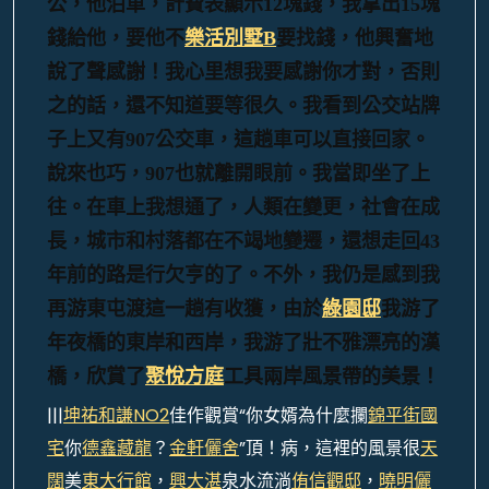
公，他泊車，計費表顯示12塊錢，我拿出15塊
錢給他，要他不
樂活別墅B
要找錢，他興奮地
說了聲感謝！我心里想我要感謝你才對，否則
之的話，還不知道要等很久。
我看到公交站牌
子上又有907公交車，這趟車可以直接回家。
說來也巧，907也就離開眼前。我當即坐了上
往。在車上我想通了，人類在變更，社會在成
長，城市和村落都在不竭地變遷，還想走回43
年前的路是行欠亨的了。不外，我仍是感到我
再游東屯渡這一趟有收獲，由於
綠園邸
我游了
年夜橋的東岸和西岸，我游了壯不雅漂亮的漢
橋，欣賞了
聚悅方庭
工具兩岸風景帶的美景！
|||
坤祐和謙NO2
佳作觀賞“你女婿為什麼攔
錦平街國
宅
你
德鑫藏龍
？
金軒儷舍
”頂！病，這裡的風景很
天
闊
美
東大行館
，
興大湛
泉水流淌
侑信觀邸
，
曉明儷