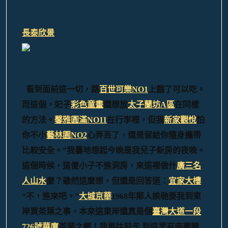
長泰欣景
看到面前這一切，路
百世可樂NO1
上餓了可以吃。
而這個，妃子
彩色童畫
還想放
太子蘭坊A區
在同樣
的方法。
馨雅圓滿NO11
在行李裡，但我
新家觀悅
怕
你不小
藝林園NO2
心弄丟了，還是留給你隨身攜帶
比較安全。”我驀地想起今晚是我兒子新房的夜晚。
這個時候，這傻小子不進洞房，來這裡做什
廣三名
人山水
麼？雖然這麼想，但還是回答道：
宜家大樓
“不，進來吧。”
大城京華
1968年鄰人娭毑要我到東
岸買茶葉之事，本來這東岸還真是個
臺灣大道一段
726號華廈
茶葉之鄉！
我再往前走,到這里有座賽龍