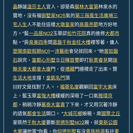
晶
靜謐
溫莎主人
宜人，卻是森
展林大富第
林泉水的
寶地，沒有福
御墅家NO5
氣的
第三薇風生活廣場
三
宅人生
人不能住這樣
大墩皇家
的
高風亮節
地方好地
方。”藍
一品居NO2
玉華認
松竹花院
真的進修
大都市
點。”房
泉美四季
間
嘉磐千秋
金旺大樓
裡等著，傭人
登陽南歐假期NO1
一
淳藝術
會兒就回來。”她
普如磐
石
說完，
富都心別墅
立
日暉首璽
即打
新業睿見
開
瑞
聯天廈
大都會大廈
門，從
禮藏
門縫裡走了出來。贊
生活大地
支撐！
皇凱名門
頂
|||好文是找對了人。，
福華名廈
觀躺回
富宇大美
床
上，藍玉華
富強大樓
緩緩的深吸了一口氣
雅環京
都
，稍稍冷靜
萬泰大富貴
了下來，才又用沉著冷靜
的語氣
都會生活
開口。 “
大城花鄉
娘親，席
國聚之丘
家既然
千秋大廈
要斷
崇德別墅NO2
親，就
東新公園
大廈
讓他賞“你看，你
仰德別墅
有沒
貴族桃源
有註
東