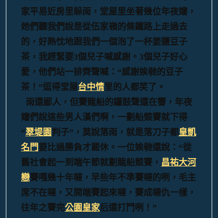
家平易近房里躲雨，堂屋里坐著幾位年夜嬸，
她們聽我們說是從伍家嶺的條鐵路上走過去
的，好熱忱地跟我們一個泡了一杯姜鹽豆子
茶，我趕緊要3個兒子喊感謝。3個兒子好心
愛，他們站一排齊聲喊：“感謝娭毑的豆子
茶！”逗得堂屋
台中情
里的人都笑了。
雨還鄙人，但賽龍船的鑼鼓聲還在響，年夜
嬸們說這些男人漢們啊，一劃船競賽就下得
“
翠堤園
判子”，莫說落雨，就是落刀子都
皇凱
名門
要比過勝負才罷休。一位娭毑還說：“從
舊社會起一到端午節就劃龍船競賽，
昌祐大河
戀
賽嘎幾十年噠，早些年不準賽噠的咧，毛主
席不在噠，又開端賽起來噠，賽成噠仇一樣，
往年之賽完
公園皇家
后還打鬥咧！”