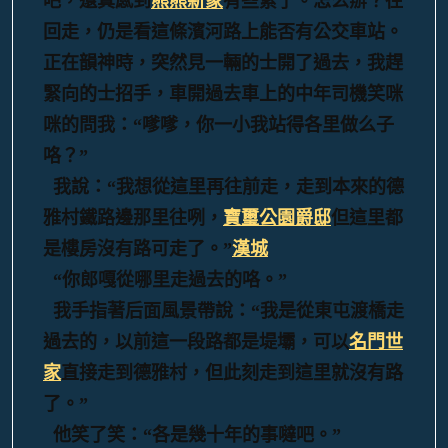
吧，還真感到
熊熊新象
有些累了。怎么辦？往
回走，仍是看這條濱河路上能否有公交車站。
正在韻神時，突然見一輛的士開了過去，我趕
緊向的士招手，車開過去車上的中年司機笑咪
咪的問我：“嗲嗲，你一小我站得各里做么子
咯？”
我說：“我想從這里再往前走，走到本來的德
雅村鐵路邊那里往咧，
寶璽公園爵邸
但這里都
是樓房沒有路可走了。”
漢城
“你郎嘎從哪里走過去的咯。”
我手指著后面風景帶說：“我是從東屯渡橋走
過去的，以前這一段路都是堤壩，可以
名門世
家
直接走到德雅村，但此刻走到這里就沒有路
了。”
他笑了笑：“各是幾十年的事噠吧。”