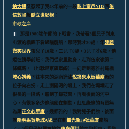
納大樓
又惹起了我43年前的一段
鼎上富邑NO2
回
侑
信敦陽
想
喬立世紀觀
：
市政左岸
|||
那是1980端午節的下戰書，我帶著3個兒子到東
屯渡的橋底下看過曬龍船。那時我才30歲，年
建義
微笑世界
夜兒子10歲，二兒子8歲，3兒子才6歲，他
還在讀學前班。我們從家里動身，走到伍家嶺第二
條鐵路，（也就是京廣單線）一向走到德雅村鐵橋
城心講義
下往本來的湖南造漆
悅築泉水街華廈
廠的
位子向右拐，走上瀏陽河的堤上，我們在堤壩走了
很長的一段路，聽到了鑼鼓聲，再看後面的河中
心，有很多多少條龍船在劃動，紅紅綠綠的有頭無
為尾
正文心華廈
，幾都雅的！我對兒子們說，後面
就
陽明果貿新城A區
是在劃
繼光街39號華廈
龍船
了。3個兒子好興奮地往
德鑫傳世
前奔馳起來，我幾