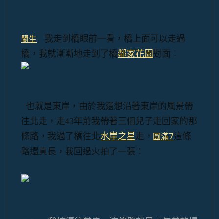
我走到橋眼前一看，橋上面可以走過
蘭生
橋，我就漸漸地走到了橋
鄰家花園
對面：
也就是東岸，由於我還想沿著東岸的風景帶
往北走，走43年前我帶著三個兒子走回家的那
圓滿7
條路，我過了橋往北
水岸之星
走，
這條
路還真長，我回過火拍了一張：