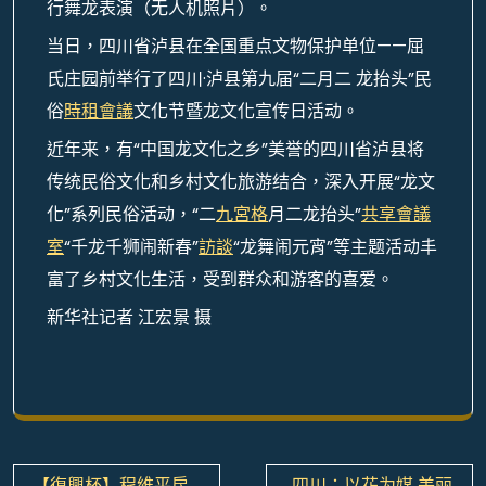
行舞龙表演（无人机照片）。
当日，四川省泸县在全国重点文物保护单位——屈
氏庄园前举行了四川·泸县第九届“二月二 龙抬头”民
俗
時租會議
文化节暨龙文化宣传日活动。
近年来，有“中国龙文化之乡”美誉的四川省泸县将
传统民俗文化和乡村文化旅游结合，深入开展“龙文
化”系列民俗活动，“二
九宮格
月二龙抬头”
共享會議
室
“千龙千狮闹新春”
訪談
“龙舞闹元宵”等主题活动丰
富了乡村文化生活，受到群众和游客的喜爱。
新华社记者 江宏景 摄
文
【復興杯】程維平房
四川：以花为媒 美丽