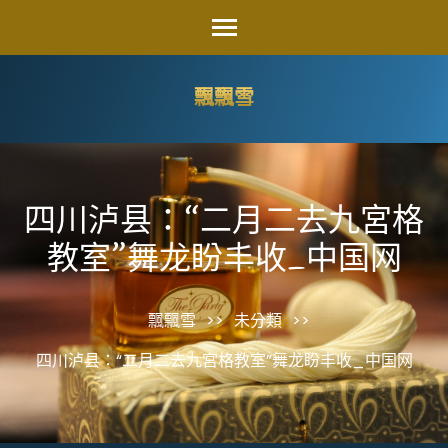
Skip
to
content
飄飄雪
(Press
Enter)
四川泸县：“二月二去九宮格
教室”舞龙盼丰收_中国网
飄飄雪
>>
未分類
>>
四川泸县：“二月二去九宮格教室”舞龙盼丰收_中国网