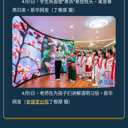
4月1日，学生将面塑“寒燕”悬挂枝头，寓意春
燕归来。新华网发（丁根厚 摄）
4月1日，老师在为孩子们讲解清明习俗。新华
网发（
會議室出租
丁根厚 摄）