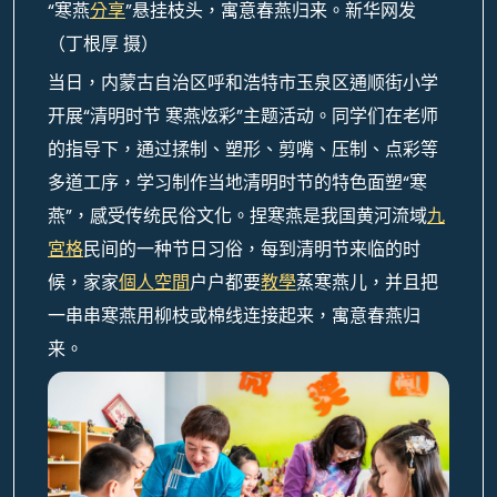
“寒燕
分享
”悬挂枝头，寓意春燕归来。新华网发
（丁根厚 摄）
当日，内蒙古自治区呼和浩特市玉泉区通顺街小学
开展“清明时节 寒燕炫彩”主题活动。同学们在老师
的指导下，通过揉制、塑形、剪嘴、压制、点彩等
多道工序，学习制作当地清明时节的特色面塑“寒
燕”，感受传统民俗文化。捏寒燕是我国黄河流域
九
宮格
民间的一种节日习俗，每到清明节来临的时
候，家家
個人空間
户户都要
教學
蒸寒燕儿，并且把
一串串寒燕用柳枝或棉线连接起来，寓意春燕归
来。