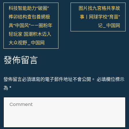
文
科技智能助力“破圈”
图片找九宮格共享故
章
榫卯结构查包養網极
事丨网球学校“育苗”
導
具“中国风”——圈粉年
记_中国网
覽
轻玩家 国潮积木迈入
大众视野_中国网
發佈留言
發佈留言必須填寫的電子郵件地址不會公開。
必填欄位標示
為
*