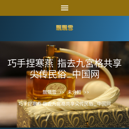
Skip
to
content
飄飄雪
(Press
Enter)
巧手捏寒燕 指去九宮格共享
尖传民俗_中国网
飄飄雪
>>
未分類
>>
巧手捏寒燕 指去九宮格共享尖传民俗_中国网