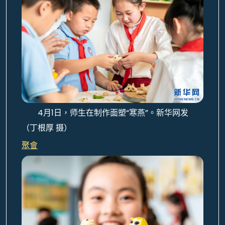
4月1日，师生在制作面塑“寒燕”。新华网发
（丁根厚 摄）
聚會