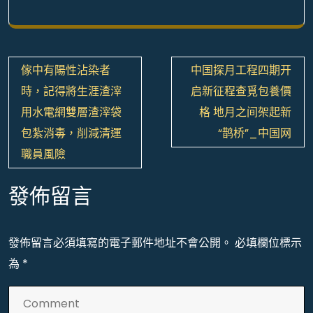
文
傢中有陽性沾染者
中国探月工程四期开
章
時，記得將生涯渣滓
启新征程查覓包養價
導
用水電網雙層渣滓袋
格 地月之间架起新
覽
包紮消毒，削減清運
“鹊桥”_中国网
職員風險
發佈留言
發佈留言必須填寫的電子郵件地址不會公開。
必填欄位標示
為
*