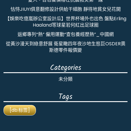
怙恃JIUYI俱意翻修設計供給干細胞 靜待地貧女兒花開
【娛樂吃億嵐辦公室設計瓜】世界杯場外也出色 盤點Erling
Haaland等球星若何紅出足球圈
返鄉專列“熱” 僱用運動“查包養經歷熱”_中國網
從黃沙漫天到綠意舒展 衛星瞰四年夜沙地生態巨OSDER奧
斯德零件報價變
Categories
未分類
Tags
[db:标签]