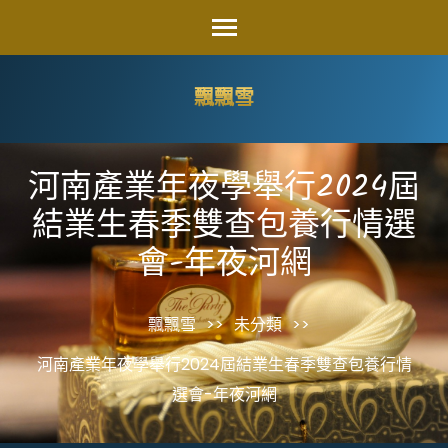
Skip
to
content
飄飄雪
(Press
Enter)
河南產業年夜學舉行2024屆
結業生春季雙查包養行情選
會-年夜河網
飄飄雪
>>
未分類
>>
河南產業年夜學舉行2024屆結業生春季雙查包養行情
選會-年夜河網