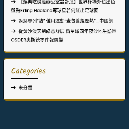
【娛樂吃億嵐辦公室設計瓜】世界杯場外也出色
盤點Erling Haaland等球星若何紅出足球圈
返鄉專列“熱” 僱用運動“查包養經歷熱”_中國網
從黃沙漫天到綠意舒展 衛星瞰四年夜沙地生態巨
OSDER奧斯德零件報價變
Categories
未分類