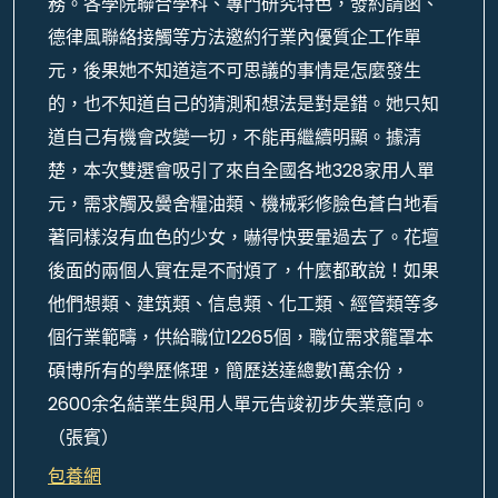
務。各學院聯合學科、專門研究特色，發約請函、
德律風聯絡接觸等方法邀約行業內優質企工作單
元，後果她不知道這不可思議的事情是怎麼發生
的，也不知道自己的猜測和想法是對是錯。她只知
道自己有機會改變一切，不能再繼續明顯。據清
楚，本次雙選會吸引了來自全國各地328家用人單
元，需求觸及黌舍糧油類、機械彩修臉色蒼白地看
著同樣沒有血色的少女，嚇得快要暈過去了。花壇
後面的兩個人實在是不耐煩了，什麼都敢說！如果
他們想類、建筑類、信息類、化工類、經管類等多
個行業範疇，供給職位12265個，職位需求籠罩本
碩博所有的學歷條理，簡歷送達總數1萬余份，
2600余名結業生與用人單元告竣初步失業意向。
（張賓）
包養網