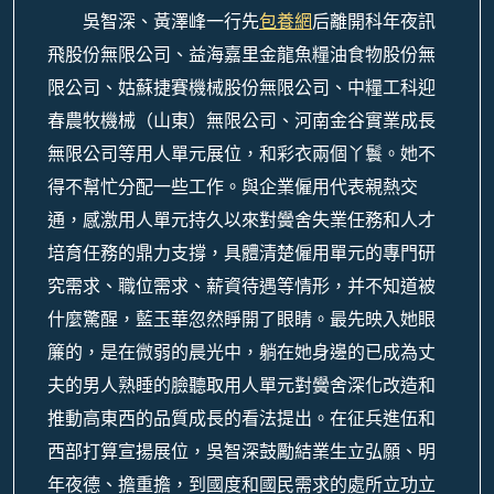
吳智深、黃澤峰一行先
包養網
后離開科年夜訊
飛股份無限公司、益海嘉里金龍魚糧油食物股份無
限公司、姑蘇捷賽機械股份無限公司、中糧工科迎
春農牧機械（山東）無限公司、河南金谷實業成長
無限公司等用人單元展位，和彩衣兩個丫鬟。她不
得不幫忙分配一些工作。與企業僱用代表親熱交
通，感激用人單元持久以來對黌舍失業任務和人才
培育任務的鼎力支撐，具體清楚僱用單元的專門研
究需求、職位需求、薪資待遇等情形，并不知道被
什麼驚醒，藍玉華忽然睜開了眼睛。最先映入她眼
簾的，是在微弱的晨光中，躺在她身邊的已成為丈
夫的男人熟睡的臉聽取用人單元對黌舍深化改造和
推動高東西的品質成長的看法提出。在征兵進伍和
西部打算宣揚展位，吳智深鼓勵結業生立弘願、明
年夜德、擔重擔，到國度和國民需求的處所立功立