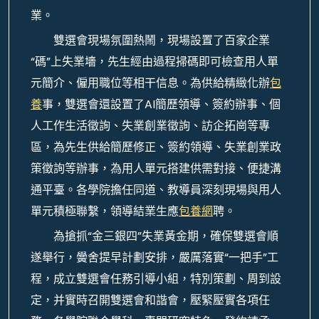
業。
雙選會現場氛圍熱鬧，現場設置了百家企業
“碼”上失業墻，先生經由過程掃碼即可檢查用人單
元簡介、僱用職位等相干信息。為供給精緻化辦
包
養
事，雙選會還設置了AI簡歷領導、簽約辦事、個
人工作生活徵詢、失業創業徵詢、訪企拓崗等專
區，為先生供給簡歷修正、簽約領導、失業創業政
策徵詢等辦事，為用人單元搭建供需對接、便捷溝
通平臺。各學院擔任同道、教導員深刻現場與用人
單元積極聯繫，領導結業生應
包養網
聘。
為搶抓“金三銀四”失業黃金期，確保雙選會順
遂舉行，黌舍提早計劃安排，嚴厲落實“一把手”工
程，成立雙選會任務引導小組，特別策劃、周到設
定，并實時召開雙選會和諧會，壓緊壓實各項任