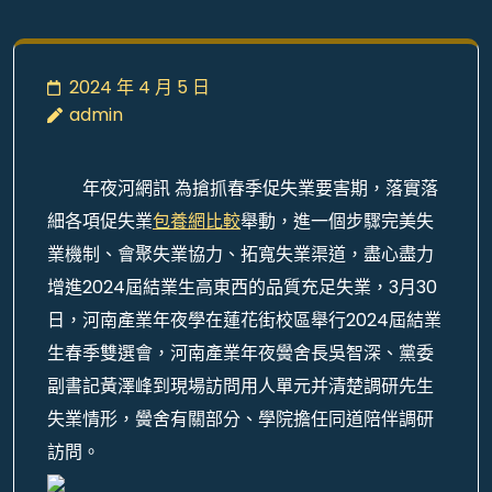
2024 年 4 月 5 日
admin
年夜河網訊 為搶抓春季促失業要害期，落實落
細各項促失業
包養網比較
舉動，進一個步驟完美失
業機制、會聚失業協力、拓寬失業渠道，盡心盡力
增進2024屆結業生高東西的品質充足失業，3月30
日，河南產業年夜學在蓮花街校區舉行2024屆結業
生春季雙選會，河南產業年夜黌舍長吳智深、黨委
副書記黃澤峰到現場訪問用人單元并清楚調研先生
失業情形，黌舍有關部分、學院擔任同道陪伴調研
訪問。