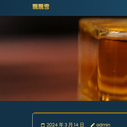
Skip
飄飄雪
to
content
(Press
Enter)
2024 年 3 月 14 日
admin