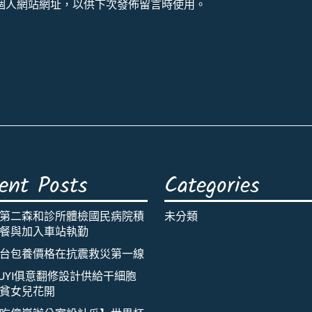
個人網站網址，以供下次發佈留言時使用。
ent Posts
Categories
第二森和診所體檢國民病院積
未分類
餐與加入車站執勤
台包養價格在抗震救災第一線
IUYI俱意翻修設計供給干細胞
貧女兒花開