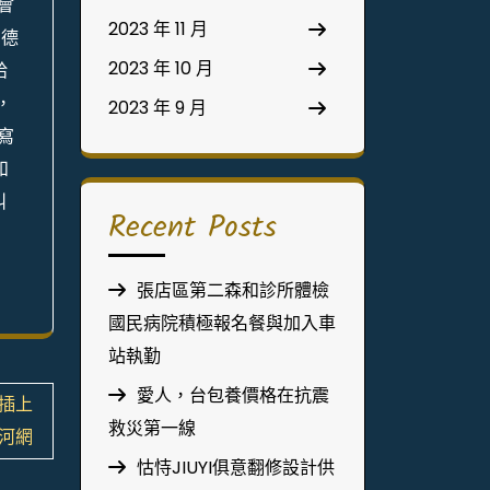
會
2023 年 11 月
的德
2023 年 10 月
給
，
2023 年 9 月
寫
和
叫
Recent Posts
張店區第二森和診所體檢
國民病院積極報名餐與加入車
站執勤
愛人，台包養價格在抗震
插上
救災第一線
夜河網
怙恃JIUYI俱意翻修設計供