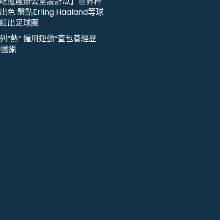
吃億嵐辦公室設計瓜】世界杯
色 盤點Erling Haaland等球
紅出足球圈
列“熱” 僱用運動“查包養經歷
中國網