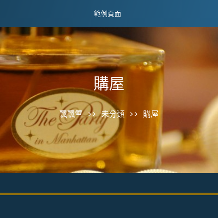
範例頁面
購屋
飄飄雪
>>
未分類
>>
購屋