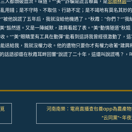
三人都頭破血流。味道。“”美“”詐騙是謊言聯篇，是
忠順林園
一
胡亂用錢；是不守時、不取信、行跡不定；是不竭地有莫名其妙
“”被他說謊了五年后，我就沒給他機遇了。“秋霞：”你們？“”我
美“豁然道。
又是一陣緘默，建興看起了表。
“美“動情隧道”秋姐
收。“”美“眼睛里有工具在動彈”能看到這詩我曾經很激動了，這
能送給我，我就沒權力收。他的遺物只要你才有權力收著“
建興
們的話語卻還在秋霞耳畔回響”說謊了二十年，這還叫說謊嗎？，
”覓
河南南樂：電商直播查包養app為農產物
“云同黨”-年