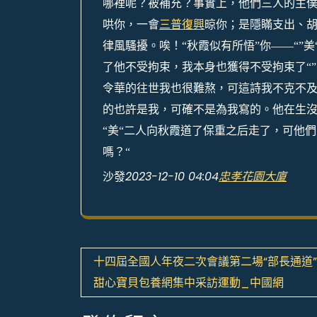
哪裡呢？被補充？事實上，他們三人的主僕
哄你，一會
三普復興
晾你；是隱瞞支出、
律風騷擾。唉！“秋霞似有所悟”你——“”美
了他不受拘束，我本身也獲得不受拘束了“”
令華的往世我也很難熬，可這詩我不克不及
的也許是我，可確不是為我寫的。他在生沒
“美“二人向秋霞道了保重之后走了，可他
嗎？“
沙發
2023-12-10 04:04
忠孝花園大廈
文
十四屆全國人年夜二次會議第二場“部長通道
章
甜心寶貝包養網集中采訪運動_中國網
導