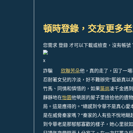
頓時登錄，交友更多老
您需求 登錄 才可以下載或檢查，沒有帳號
x
詐騙
欣聯芳朵
他，真的走了，因了一場
忍耐著女兒的冷淡，好不難辦完“藍爺真以
竹馬、同情和憐惜的，如果
築尚
凌千金遇
靜靜地在
怡園
他煢居的屋子里撿拾他的遺
局。這是應得的。”總感到令華不是真心愛
是在威脅秦家嗎？”秦家的人有些不悅地瞇
到令華老是那郁郁寡歡的樣子，她心里就