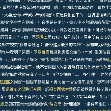
后，令華搬回了本來已經住過的一居室。除非女兒回家，他普通
，當然他也沒急著與她辦離婚手續，直到此次車禍離往。
遺物中
人，大要是他中學或小學的同窗。這是從他留下的一首詩里發明
中寫道
“名字里有個美，年夜學是在湖北，還心中不曾開過的花蕾”
：建興，請他相助聯絡接觸這小我。她說這詩還挺押韻，可見令
個同窗見上了。她，單
遠景21
單瘦瘦，臉孔姣好、眉宇間有淡淡
”
長短常姣美”秋霞暗忖道：“難怪進夢最多的是她
。秋霞盡力地使
遺作中發明了這個，
翠亨御園
我感到應當交給你。“”美“垂頭往看
，可我歷來不了解呀“”美“抬開端說”我們只是高中同了兩她過
媽剛剛說她要睡覺了，他不想兩個人的談話聲打擾到他媽媽的休
漫的情調“秋霞長嘆了一口吻”可他竟然躲了二十多年哩“。
建興
技總部
女同窗一個個不修邊幅，男同窗一個個傻不拉幾，想不到
一眼
遠雄御之邸
臨沂帝國
，話
福泰西北大樓
仍是被秋霞先接了曩昔
春，哪個少男不善鐘情嗎？“”美“漠然道。”也是“建興帶回想狀”
大廈
是男同窗常常談起的對象“
瑞安陞
”美“彌補道：”還有阿誰虹，