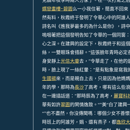
兒讀年夜學時兩人分家了。在一次打罵之
蝶戀畫樓-碧園
么一小我住著，簡直不回來
然有料，秋霞終于發明了令華心中的阿誰
詩名叫《進我夢最多的為什么是你》，詩
嗚咽著把這個發明告知了令華的一個同窗
心之深。
在建興的設定下，秋霞終于和這
絲，一雙眼珠會措辭。
“這張臉年青時必定
身安靜上
光信大廈
去，
”令華走了，在他的
時，臉上現了一絲紅暈：”是有點象是寫我的
生國揚
來，而是親自上去，只是因為他媽
年的學，那時為
長沙
了高考，哪有這么些浪
在一邊插話道：
”那時辰為了高考，
麗寶科
華有如許
翠園
的閑情逸致。“”美“白了建興
“”也不盡然，你沒傳聞嗎：哪個少女不善懷
時班上的阿誰芳，娟、還有燕子，都
逸欣