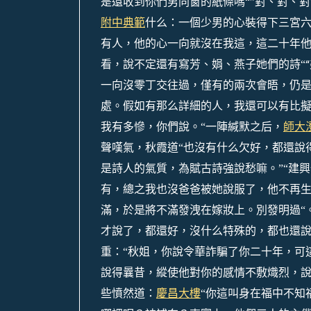
是還收到你們男同窗的紙條嗎“”對、對、
附中典範
什么：一個少男的心裝得下三宮六
有人，他的心一向就沒在我這，這二十年他
看，說不定還有寫芳、娟、燕子她們的詩“
一向沒零丁交往過，僅有的兩次會晤，仍是
處。假如有那么詳細的人，我還可以有比
我有多慘，你們說。“
一陣緘默之后，
師大
聲嘆氣，秋霞道“也沒有什么欠好，都還說
是詩人的氣質，為賦古詩強說愁嘛。”“建興
有，總之我也沒爸爸被她說服了，他不再
滿，於是將不滿發洩在嫁妝上。別發明過“
才說了，都還好，沒什么特殊的，都也還
重：“秋姐，你說令華詐騙了你二十年，可
說得曩昔，縱使他對你的感情不敷熾烈，
慶昌大樓
些憤然道：
“你這叫身在福中不知