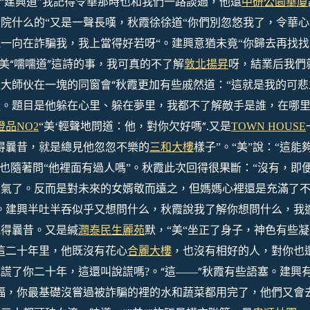
對“建興道”我記得令華那時也和我們一路談過，他還
中研公園華廈
院什么的“又是一聲長嘆，秋霞徐徐道“你們別忽悠我了，令華心
一向在詐騙我，我上當得好若呀“。
建興意猶未竟
“你歸去再找找
“美“嚅嚅道”這詩的事，我可真的不了解
敦北揚昇
呀，結業后我們
大師伙在一塊的同窗會“
秋霞更加有些戚然道：
“這就是我的可悲
擬。題目是他躲在心里、躲在夢里，我都不了解敵手是誰，在哪
”
澄品NO2
“美‘輕聲地問道：他，對你欠好嗎
.
又是
TOWN HOUSE
得曩昔，就是總見他忽忽不樂的
三和大樓
樣子”。“美”說：“這能
也隨著問“他裡面有過人嗎”。秋霞此次回得很果斷：“沒有，即
生氣了。反而是對未來的女婿敬而遠之，但媽媽心裡還是充滿了
。建興半吐半吞似乎又想問什么，秋霞說我了解你想問什么，我
說得曩昔。
又是緘
潤泰民生麗苑
默，
“美“坐正了身子，神色有些凝
這二十年里，他既沒有花心
合麗大樓
，也沒有相好的人，對你也
“
”
說謊了你二十年，這還叫說謊嗎
?
。
這
——
秋霞有些語塞。建興
福，你最基礎沒嘗過被詐騙的裡的水和蔬菜都用完了，他們又會