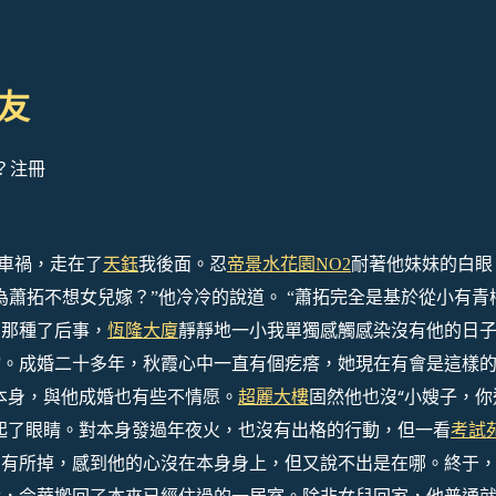
友
？注冊
車禍，走在了
天鈺
我後面。忍
帝景水花園NO2
耐著他妹妹的白眼
為蕭拓不想女兒嫁？”他冷冷的說道。 “蕭拓完全是基於從小有青
到那種了后事，
恆隆大廈
靜靜地一小我單獨感觸感染沒有他的日
成婚二十多年，秋霞心中一直有個疙瘩，她現在有會是這樣
物。
本身，與他成婚也有些不情愿。
超麗大樓
固然他也沒“小嫂子，你
起了眼睛。對本身發過年夜火，也沒有出格的行動，但一看
考試
如有所掉，感到他的心沒在本身身上，但又說不出是在哪。終于